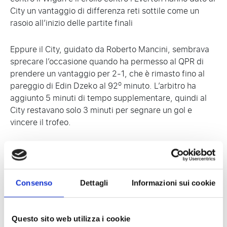
City un vantaggio di differenza reti sottile come un
rasoio all’inizio delle partite finali
Eppure il City, guidato da Roberto Mancini, sembrava
sprecare l’occasione quando ha permesso al QPR di
prendere un vantaggio per 2-1, che è rimasto fino al
o
pareggio di Edin Dzeko al 92
minuto. L’arbitro ha
aggiunto 5 minuti di tempo supplementare, quindi al
City restavano solo 3 minuti per segnare un gol e
vincere il trofeo.
Lo United aveva già sconfitto il Sunderland e aspettava
il risultato finale dei suoi eterni rivali. All’improvviso
accadde l’impensabile. Con praticamente l’ultimo
tocco della stagione, Sergio Aguero ha segnato il gol
Consenso
Dettagli
Informazioni sui cookie
della vittoria al 94° minuto, consolidando il suo posto
nella storia del calcio. Il City è salito in classifica allo
United perché aveva una migliore differenza reti.
Questo sito web utilizza i cookie