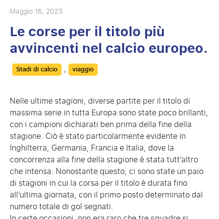
Maggio 16, 2023
Le corse per il titolo più
avvincenti nel calcio europeo.
Categories
,
Stadi di calcio
viaggio
Nelle ultime stagioni, diverse partite per il titolo di
massima serie in tutta Europa sono state poco brillanti,
con i campioni dichiarati ben prima della fine della
stagione. Ciò è stato particolarmente evidente in
Inghilterra, Germania, Francia e Italia, dove la
concorrenza alla fine della stagione è stata tutt’altro
che intensa. Nonostante questo, ci sono state un paio
di stagioni in cui la corsa per il titolo è durata fino
all’ultima giornata, con il primo posto determinato dal
numero totale di gol segnati.
In certe occasioni, non era raro che tre squadre si