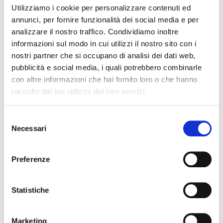
Utilizziamo i cookie per personalizzare contenuti ed
Che vero andirivieni di emozioni!
annunci, per fornire funzionalità dei social media e per
analizzare il nostro traffico. Condividiamo inoltre
informazioni sul modo in cui utilizzi il nostro sito con i
nostri partner che si occupano di analisi dei dati web,
pubblicità e social media, i quali potrebbero combinarle
con altre informazioni che hai fornito loro o che hanno
raccolto dal tuo utilizzo dei loro servizi.
Selezione
Necessari
del
consenso
Preferenze
La Liga 2013/14
Statistiche
Senza dubbio, questa è stata una delle campagne
della Liga più affascinanti di sempre. Il primo e l’ultimo
Marketing