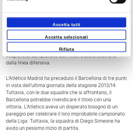
posto della classifica erano in palio fino all’ultimo
giorno e, per la prima volta in un decennio, una
squadra diversa da Barcellona o Real Madrid è stata
Accetta tutti
incoronata campione. Dopo una lunga pausa, l’Atlético
Madrid è tornato ai vertici del calcio spagnolo
Accetta selezionati
vincendo la sua prima Liga in 18 anni. Con il miglior
record difensivo del campionato (solo 26 gol subiti), la
Rifiuta
stagione di campionato dell’Atleti è stata costruita
dalla linea difensiva.
L’Atlético Madrid ha preceduto il Barcellona di tre punti
in vista dell’ultima giornata della stagione 2013/14.
Tuttavia, con le due squadre che si affrontano, il
Barcellona potrebbe rivendicare il titolo con una
vittoria. L’Atletico aveva un disperato bisogno di un
pareggio per celebrare il loro improbabile campionato
della Liga. Tuttavia, la squadra di Diego Simeone ha
avuto un pessimo inizio di partita.