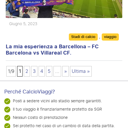
Giugno 5, 2023
Categories
,
Stadi di calcio
viaggio
La mia esperienza a Barcellona – FC
Barcelona vs Villareal CF.
1/9
1
2
3
4
5
...
»
Ultima »
Perché CalcioViaggi?
Posti a sedere vicini allo stadio sempre garantiti.
Il tuo viaggio è finanziariamente protetto da SGR
Nessun costo di prenotazione
Sei protetto nel caso di un cambio di data della partita.