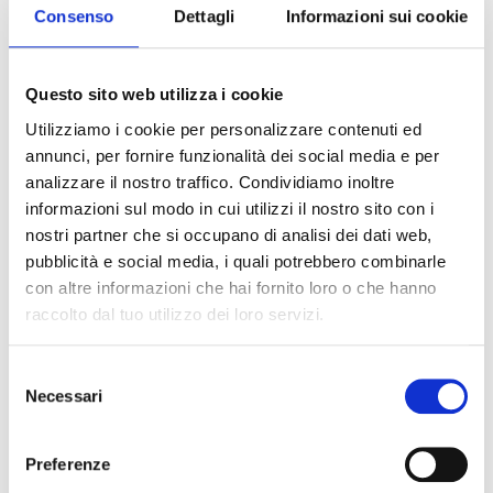
Consenso
Dettagli
Informazioni sui cookie
Questo sito web utilizza i cookie
Novembre 22, 2023
Utilizziamo i cookie per personalizzare contenuti ed
Categories
giocatori
annunci, per fornire funzionalità dei social media e per
analizzare il nostro traffico. Condividiamo inoltre
Bellingham: La prossima leggenda del Real
informazioni sul modo in cui utilizzi il nostro sito con i
Madrid?
nostri partner che si occupano di analisi dei dati web,
pubblicità e social media, i quali potrebbero combinarle
con altre informazioni che hai fornito loro o che hanno
raccolto dal tuo utilizzo dei loro servizi.
Selezione
Necessari
del
consenso
Preferenze