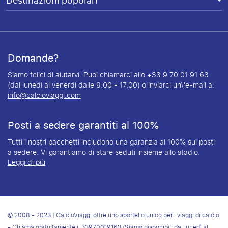
Destinazioni popolari
Domande?
Siamo felici di aiutarvi. Puoi chiamarci allo +33 9 70 01 91 63
(dal lunedì al venerdì dalle 9:00 - 17:00) o inviarci un\'e-mail a:
info@calcioviaggi.com
Posti a sedere garantiti al 100%
Tutti i nostri pacchetti includono una garanzia al 100% sui posti
a sedere. Vi garantiamo di stare seduti insieme allo stadio.
Leggi di più
© 2008 - 2023 | CalcioViaggi offre uno sportello unico per i viaggi di calcio
- Chiama gratuitamente il
33970019163
(Siamo disponibili dal lunedì al