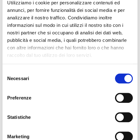
Utilizziamo i cookie per personalizzare contenuti ed
annunci, per fornire funzionalità dei social media e per
analizzare il nostro traffico. Condividiamo inoltre
NFL
informazioni sul modo in cui utilizzi il nostro sito con i
nostri partner che si occupano di analisi dei dati web,
pubblicità e social media, i quali potrebbero combinarle
con altre informazioni che hai fornito loro o che hanno
raccolto dal tuo utilizzo dei loro servizi.
Selezione
Pittsburgh Steelers - New Orleans
Necessari
del
Saints
consenso
Preferenze
domenica 25 ott
15:30
Data confermata
Statistiche
Stade de France, Parigi
Pagate il 50% oggi!
Marketing