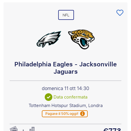
NFL
Philadelphia Eagles - Jacksonville
Jaguars
domenica 11 ott
14:30
Data confermata
Tottenham Hotspur Stadium, Londra
Pagate il 50% oggi!
€773