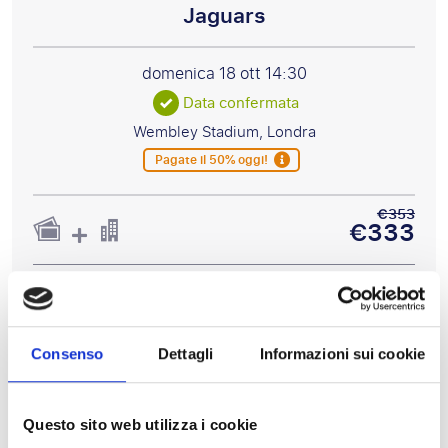
Jaguars
domenica 18 ott
14:30
Data confermata
Wembley Stadium, Londra
Pagate il 50% oggi!
€353
€333
PP A PARTIRE DA
€700
€680
Consenso
Dettagli
Informazioni sui cookie
Visualizza pacchetti
Questo sito web utilizza i cookie