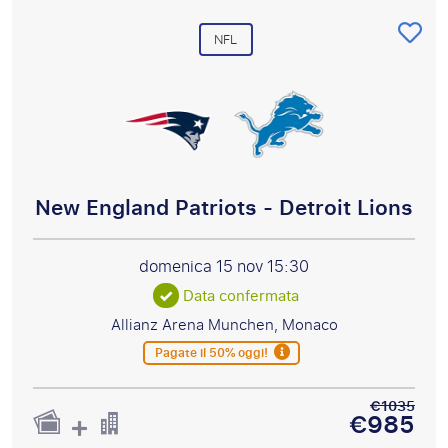
NFL
New England Patriots - Detroit Lions
domenica 15 nov
15:30
Data confermata
Allianz Arena Munchen, Monaco
Pagate il 50% oggi!
€1035
€985