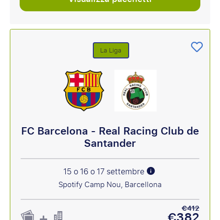
La Liga
FC Barcelona - Real Racing Club de
Santander
15 o 16 o 17 settembre
Spotify Camp Nou, Barcellona
€412
€382