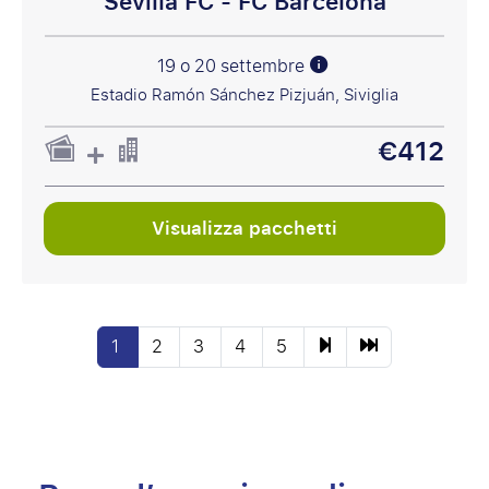
Sevilla FC - FC Barcelona
19 o 20 settembre
Estadio Ramón Sánchez Pizjuán, Siviglia
€412
Visualizza pacchetti
1
2
3
4
5