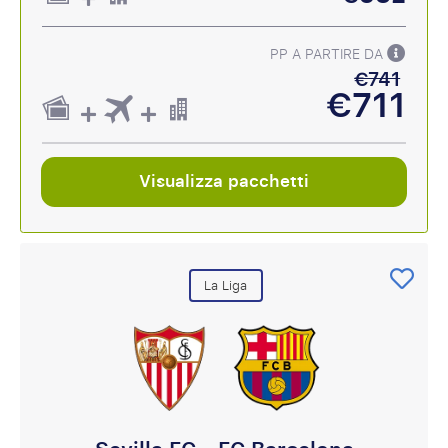
PP A PARTIRE DA
€741
€711
Visualizza pacchetti
La Liga