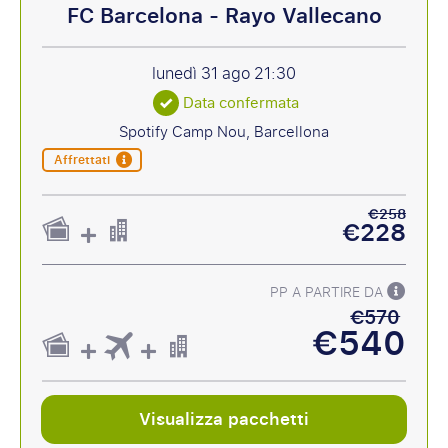
FC Barcelona - Rayo Vallecano
lunedì 31 ago
21:30
Data confermata
Spotify Camp Nou, Barcellona
Affrettati
€258
€228
PP A PARTIRE DA
€570
€540
Visualizza pacchetti