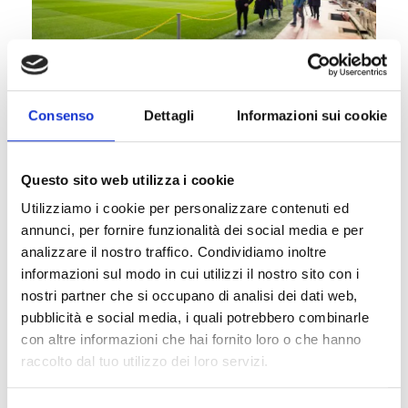
L’FC Barcelona gioca tutte le partite casalinghe nel
Consenso
Dettagli
Informazioni sui cookie
tempio del calcio, il Camp Nou. Lo stadio ha
attualmente una capacità di 99.354 spettatori ed è
scoperto. Sono in corso i lavori allo stadio, che si
Questo sito web utilizza i cookie
sta espandendo a 105.000 posti, con tutte le
tribune coperte. Anche il museo del Camp Nou è in
Utilizziamo i cookie per personalizzare contenuti ed
fase di ristrutturazione.
annunci, per fornire funzionalità dei social media e per
analizzare il nostro traffico. Condividiamo inoltre
Se vai ad assistere a una partita dell’FC Barcelona,
informazioni sul modo in cui utilizzi il nostro sito con i
rimarrai piacevolmente sorpreso da quanto sia
nostri partner che si occupano di analisi dei dati web,
amichevole l’atmosfera. Assistere ad una partita di
pubblicità e social media, i quali potrebbero combinarle
calcio a Barcellona è una vera occasione di
con altre informazioni che hai fornito loro o che hanno
famiglia.
raccolto dal tuo utilizzo dei loro servizi.
I cancelli del Camp Nou si aprono un’ora e mezza