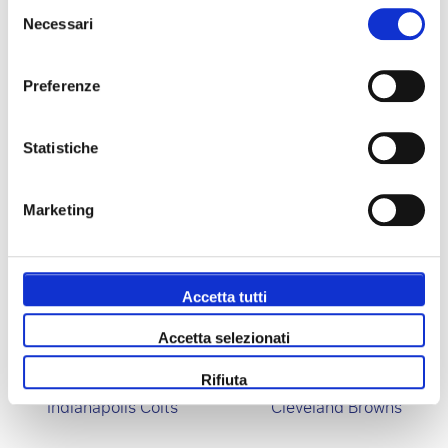
Selezione
Millwall FC
Necessari
del
consenso
Carabao Cup
Preferenze
Statistiche
Marketing
FA Cup
Arsenal Women
Accetta tutti
Accetta selezionati
Rifiuta
Indianapolis Colts
Cleveland Browns