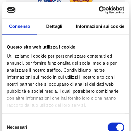
Rangers FC - Motherwell FC
Consenso
Dettagli
Informazioni sui cookie
5 o 6 settembre
Ibrox Stadium, Glasgow
Questo sito web utilizza i cookie
Utilizziamo i cookie per personalizzare contenuti ed
€305
annunci, per fornire funzionalità dei social media e per
analizzare il nostro traffico. Condividiamo inoltre
informazioni sul modo in cui utilizzi il nostro sito con i
Visualizza pacchetti
nostri partner che si occupano di analisi dei dati web,
pubblicità e social media, i quali potrebbero combinarle
con altre informazioni che hai fornito loro o che hanno
raccolto dal tuo utilizzo dei loro servizi.
Scottish Premiership
Selezione
Necessari
del