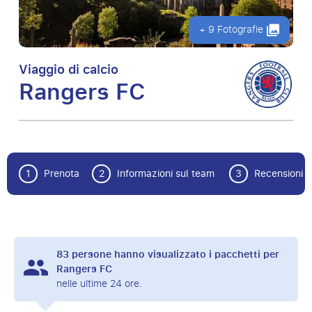
+ 9 Fotografie
Viaggio di calcio
Rangers FC
1
Prenota
2
Informazioni sul team
3
Recensioni
83
persone hanno visualizzato i pacchetti per
Rangers FC
nelle ultime 24 ore.