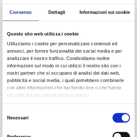
Consenso
Dettagli
Informazioni sui cookie
F. Tiola
Fulham FC - Burnley FC
Questo sito web utilizza i cookie
21 marzo 2026
Utilizziamo i cookie per personalizzare contenuti ed
annunci, per fornire funzionalità dei social media e per
analizzare il nostro traffico. Condividiamo inoltre
Perfetto!
9
informazioni sul modo in cui utilizzi il nostro sito con i
nostri partner che si occupano di analisi dei dati web,
pubblicità e social media, i quali potrebbero combinarle
Tutto perfetto come speravamo. Da
con altre informazioni che hai fornito loro o che hanno
ripetere in futuro.
raccolto dal tuo utilizzo dei loro servizi.
Selezione
Necessari
del
consenso
Preferenze