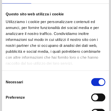
Numero di registrazione: 02096299
Partita IVA: 8173.51.991
ABN AMRO Bank: NL54 ABNA 0614 2888 51
Questo sito web utilizza i cookie
BIC: ABNANL2A
Utilizziamo i cookie per personalizzare contenuti ed
CalcioViaggi.com fa parte di
EventTrips
.
annunci, per fornire funzionalità dei social media e per
analizzare il nostro traffico. Condividiamo inoltre
Marketing e partnership
informazioni sul modo in cui utilizzi il nostro sito con i
Per saperne di più sulle opportunità di marketing e
nostri partner che si occupano di analisi dei dati web,
partnership, inviare un’e-mail a
pubblicità e social media, i quali potrebbero combinarle
marketing@calcioviaggi.com
.
con altre informazioni che hai fornito loro o che hanno
raccolto dal tuo utilizzo dei loro servizi.
Selezione
Necessari
del
Contatti
consenso
Preferenze
Lavoro
Chi siamo