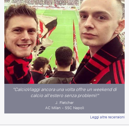
"CalcioViaggi ancora una volta offre un weekend di
calcio all'estero senza problemi!"
J. Fletcher
AC Milan - SSC Napoli
Leggi altre recensioni