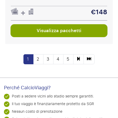
€148
Visualizza pacchetti
1
2
3
4
5
Perché CalcioViaggi?
Posti a sedere vicini allo stadio sempre garantiti.
Il tuo viaggio è finanziariamente protetto da SGR
Nessun costo di prenotazione