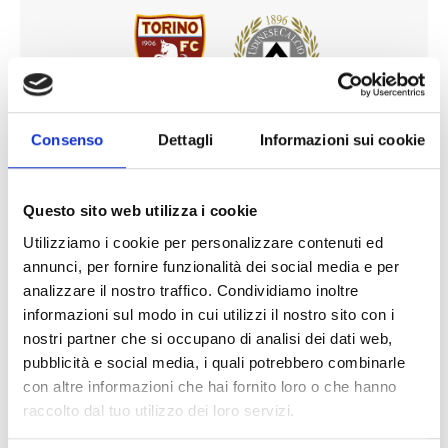
Torino FC - Udinese
Consenso
Dettagli
Informazioni sui cookie
10 o 11 ottobre
Questo sito web utilizza i cookie
Stadio Olimpico Grande Torino, Torino
Utilizziamo i cookie per personalizzare contenuti ed
Pagate il 50% oggi!
annunci, per fornire funzionalità dei social media e per
analizzare il nostro traffico. Condividiamo inoltre
€161
informazioni sul modo in cui utilizzi il nostro sito con i
nostri partner che si occupano di analisi dei dati web,
pubblicità e social media, i quali potrebbero combinarle
Visualizza pacchetti
con altre informazioni che hai fornito loro o che hanno
raccolto dal tuo utilizzo dei loro servizi.