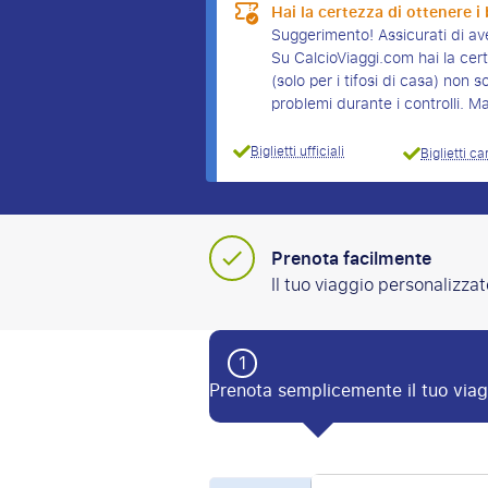
Hai la certezza di ottenere i b
Suggerimento! Assicurati di ave
Su CalcioViaggi.com hai la certez
(solo per i tifosi di casa) no
problemi durante i controlli. M
Biglietti ufficiali
Biglietti ca
Prenota facilmente
Il tuo viaggio personalizzat
1
Prenota semplicemente il tuo viag