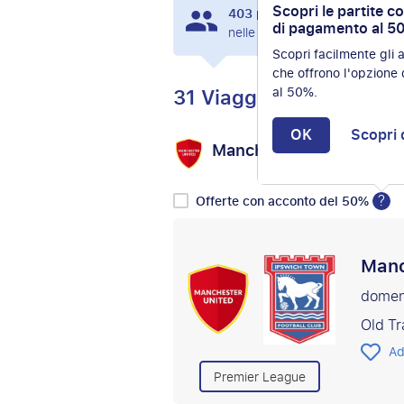
Scopri le partite c
403
persone hanno visualiz
di pagamento al 5
nelle ultime 24 ore.
Scopri facilmente gli
che offrono l'opzione
31 Viaggi
al 50%.
OK
Scopri 
Manchester United
vs
?
Offerte con acconto del 50%
Manc
domen
Old Tr
Ad
Premier League