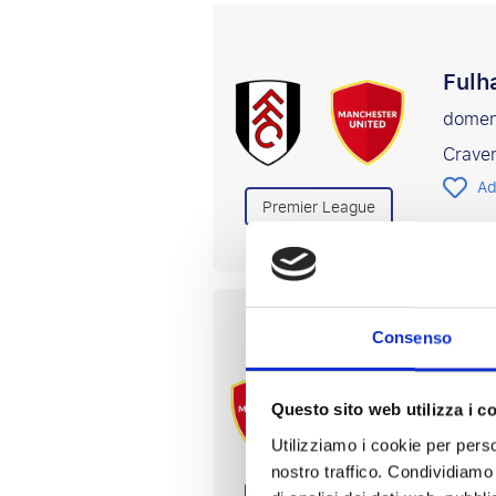
Fulh
domen
Crave
Ad
Premier League
Manc
Consenso
10 o 1
Old Tr
Questo sito web utilizza i c
Affret
Utilizziamo i cookie per perso
nostro traffico. Condividiamo 
Pagat