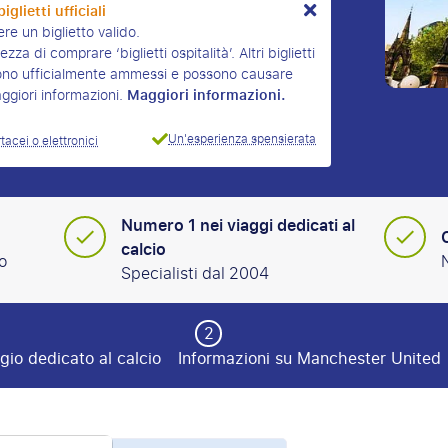
iglietti ufficiali
re un biglietto valido.
za di comprare ‘biglietti ospitalità’. Altri biglietti
n sono ufficialmente ammessi e possono causare
Maggiori informazioni.
aggiori informazioni.
Un'esperienza spensierata
rtacei o elettronici
Numero 1 nei viaggi dedicati al
calcio
o
Specialisti dal 2004
2
gio dedicato al calcio
Informazioni su Manchester United