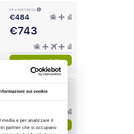
PP A PARTIRE DA
€484
€743
Visualizza pacchetti
Informazioni sui cookie
PP A PARTIRE DA
€411
l media e per analizzare il
Visualizza pacchetti
ostri partner che si occupano