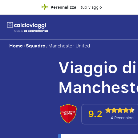
Personalizza
il tuo viaggio
Home
Squadre
Manchester United
/
/
Viaggio di
Mancheste
9.2
4 Recensioni