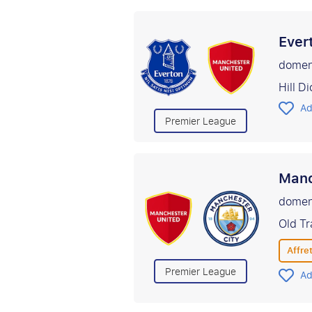
Ever
domen
Hill D
Ad
Premier League
Manc
domen
Old Tr
Affret
Premier League
Ad