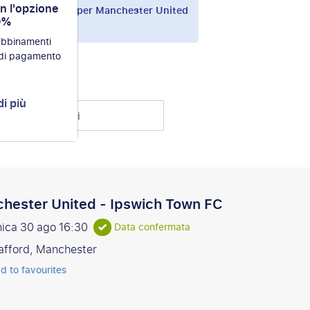
on l'opzione
zato i pacchetti per Manchester United
0%
 abbinamenti
 di pagamento
di più
Seleziona i rivali
hester United - Ipswich Town FC
ica 30 ago
16:30
Data confermata
afford, Manchester
d to favourites