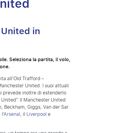
United
 United in
. Seleziona la partita, il volo,
ione.
ta all’Old Trafford –
anchester United. I suoi attuali
i prevede inoltre di estenderlo
n United”. Il Manchester United
nni, Beckham, Giggs, Van der Sar
l’
Arsenal
, il
Liverpool
e