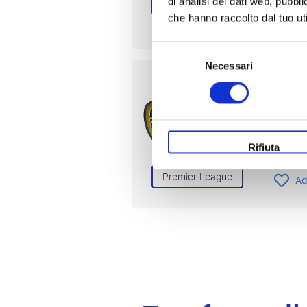
Premier League
di analisi dei dati web, pubbl
che hanno raccolto dal tuo uti
Ad
Selezione
Necessari
del
Leed
consenso
17 o 1
Elland
Rifiuta
Pagat
Premier League
Ad