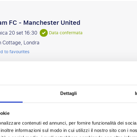
am FC - Manchester United
ica 20 set
16:30
Data confermata
n Cottage, Londra
d to favourites
hester United - Tottenham Hotspur
Dettagli
1 ottobre
afford, Manchester
ookie
tati
nalizzare contenuti ed annunci, per fornire funzionalità dei socia
inoltre informazioni sul modo in cui utilizzi il nostro sito con i n
e il 50% oggi!