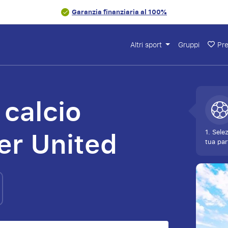
Garanzia finanziaria al 100%
Altri sport
Gruppi
Pre
 calcio
r United
1. Sele
tua par