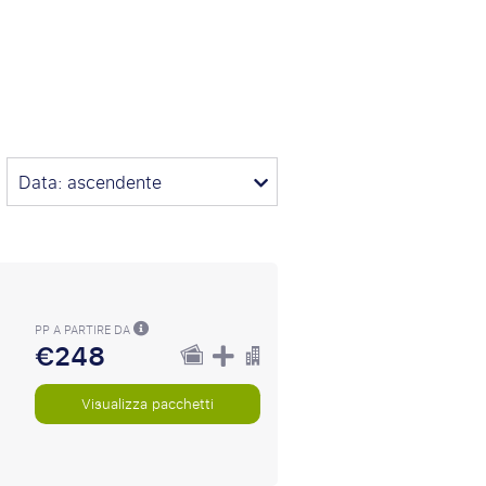
Data: ascendente
PP A PARTIRE DA
€248
Visualizza pacchetti