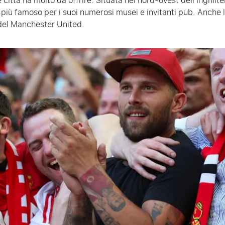
città ha molto da offrire. Situata nel nord-ovest dell’Inghil
è più famoso per i suoi numerosi musei e invitanti pub. Anche
del Manchester United.