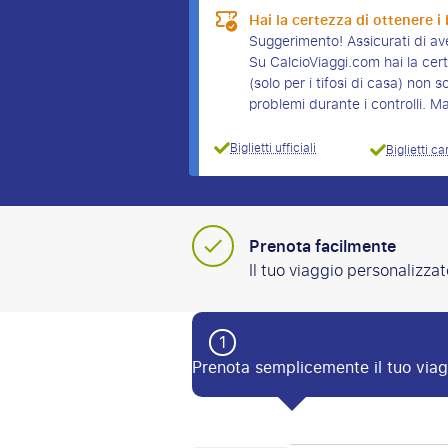
Hai la certezza di ottenere i b
Suggerimento! Assicurati di ave
Su CalcioViaggi.com hai la certez
(solo per i tifosi di casa) no
problemi durante i controlli. M
Biglietti ufficiali
Biglietti ca
Prenota facilmente
Il tuo viaggio personalizzat
1
Prenota semplicemente il tuo viag