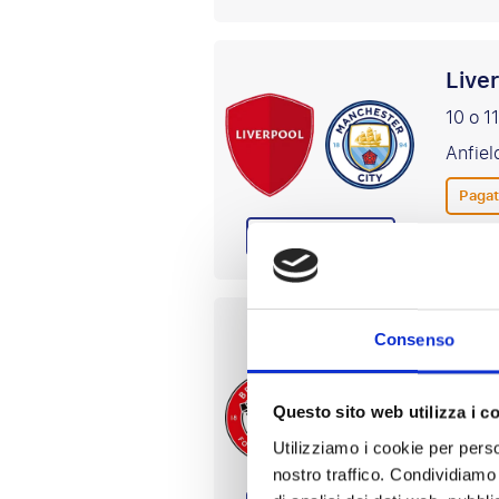
Live
10 o 1
Anfiel
Pagat
Ad
Premier League
Consenso
Bren
17 o 1
Questo sito web utilizza i c
Gtech
Utilizziamo i cookie per perso
Pagat
nostro traffico. Condividiamo 