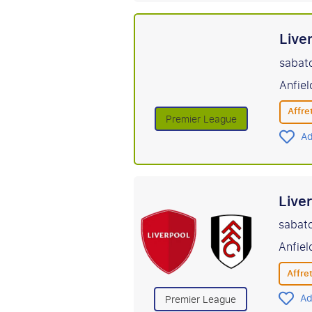
Live
sabat
Anfiel
Affret
Premier League
Ad
Live
sabato
Anfiel
Affret
Ad
Premier League