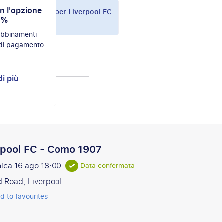
on l'opzione
ato i pacchetti per Liverpool FC
0%
 abbinamenti
 di pagamento
di più
 i rivali
rpool FC - Como 1907
ica 16 ago
18:00
Data confermata
d Road, Liverpool
d to favourites