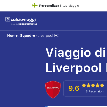
Personalizza
il tuo viaggio
Home
Squadre
Liverpool FC
/
/
Viaggio di
Liverpool
9.6
3 Recensioni