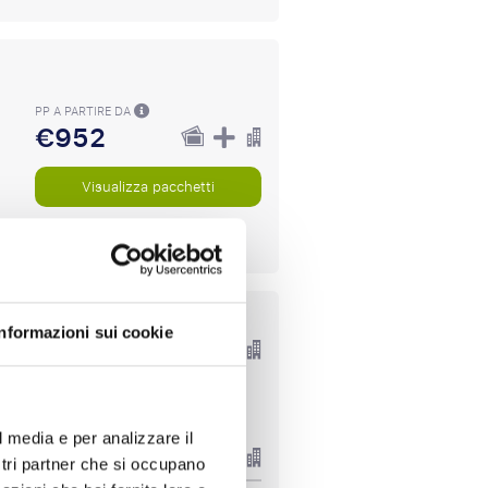
PP A PARTIRE DA
€952
Visualizza pacchetti
PP A PARTIRE DA
Informazioni sui cookie
€739
€1045
l media e per analizzare il
ostri partner che si occupano