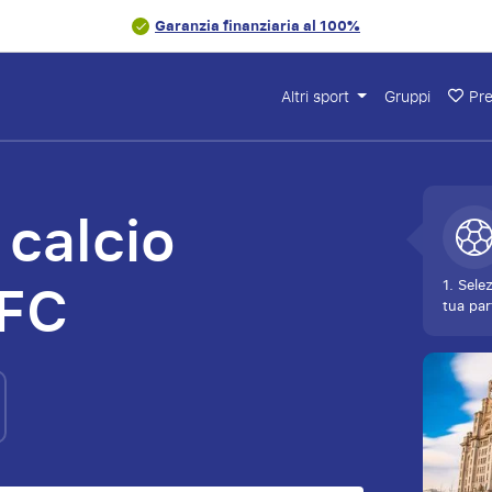
Garanzia finanziaria al 100%
Altri sport
Gruppi
Pre
 calcio
 FC
1. Sele
tua par