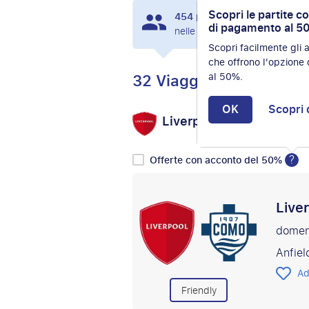
Scopri le partite c
454
persone hanno visualizz
di pagamento al 5
nelle ultime 24 ore.
Scopri facilmente gli
che offrono l'opzione
32 Viaggi
al 50%.
OK
Scopri 
Liverpool FC
Seleziona
vs
?
Offerte con acconto del 50%
Live
domen
Anfiel
Ad
Friendly