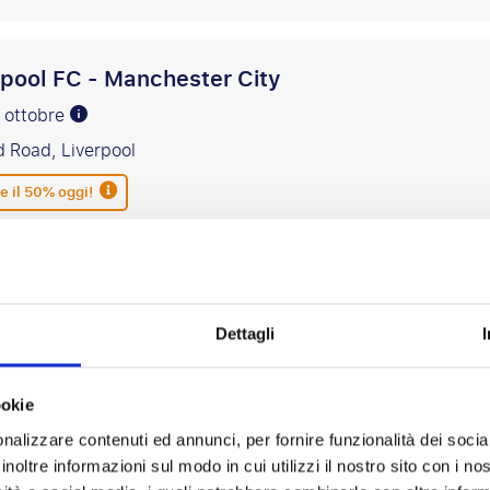
rpool FC - Manchester City
1 ottobre
d Road, Liverpool
e il 50% oggi!
d to favourites
Dettagli
tford FC - Liverpool FC
8 ottobre
ookie
 Community Stadium, Londra
nalizzare contenuti ed annunci, per fornire funzionalità dei socia
e il 50% oggi!
inoltre informazioni sul modo in cui utilizzi il nostro sito con i n