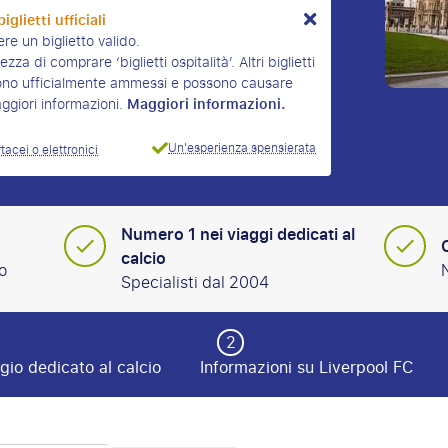
iglietti ufficiali
re un biglietto valido.
za di comprare ‘biglietti ospitalità’. Altri biglietti
n sono ufficialmente ammessi e possono causare
Maggiori informazioni.
aggiori informazioni.
Un'esperienza spensierata
rtacei o elettronici
Numero 1 nei viaggi dedicati al
calcio
o
Specialisti dal 2004
2
gio dedicato al calcio
Informazioni su Liverpool FC