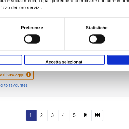
icità e social media, i quali potrebbero combinarle con altre inform
d to favourites
lizzo dei loro servizi.
Preferenze
Statistiche
rpool FC - Brighton & Hove Albion
5 ottobre
d Road, Liverpool
tati
Accetta selezionati
e il 50% oggi!
d to favourites
1
2
3
4
5