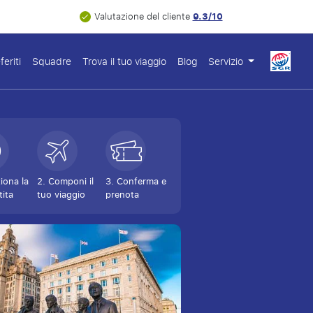
9.3/10
Valutazione del cliente
feriti
Squadre
Trova il tuo viaggio
Blog
Servizio
ziona la
2. Componi il
3. Conferma e
tita
tuo viaggio
prenota