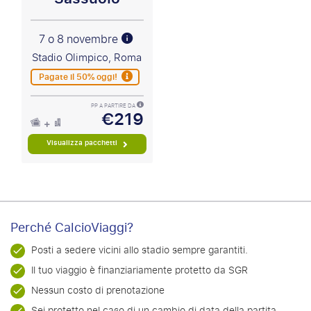
7 o 8 novembre
Stadio Olimpico, Roma
Pagate il 50% oggi!
PP A PARTIRE DA
€219
Visualizza pacchetti
Perché CalcioViaggi?
Posti a sedere vicini allo stadio sempre garantiti.
Il tuo viaggio è finanziariamente protetto da SGR
Nessun costo di prenotazione
Sei protetto nel caso di un cambio di data della partita.