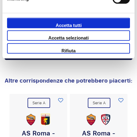
Ritorno: dom. 20 settembre 2026
Posti a sedere per l’evento
Nessun costo di prenotazione
Accetta tutti
3 notti
Accetta selezionati
crea il tuo viaggio
Rifiuta
Altre corrispondenze che potrebbero piacerti:
Serie A
Serie A
AS Roma -
AS Roma -