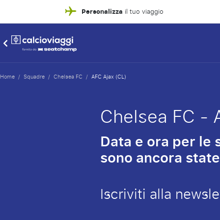
Personalizza
il tuo viaggio
Home
/
Squadre
/
Chelsea FC
/
AFC Ajax (CL)
Chelsea FC - 
Data e ora per le
sono ancora state
Iscriviti alla news