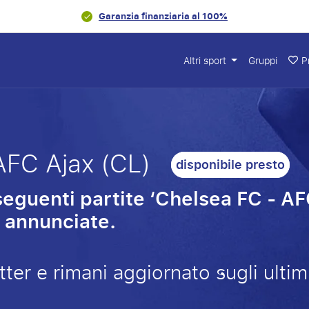
Garanzia finanziaria al 100%
Altri sport
Gruppi
Pr
AFC Ajax (CL)
disponibile presto
 seguenti partite ‘Chelsea FC - A
 annunciate.
letter e rimani aggiornato sugli ult