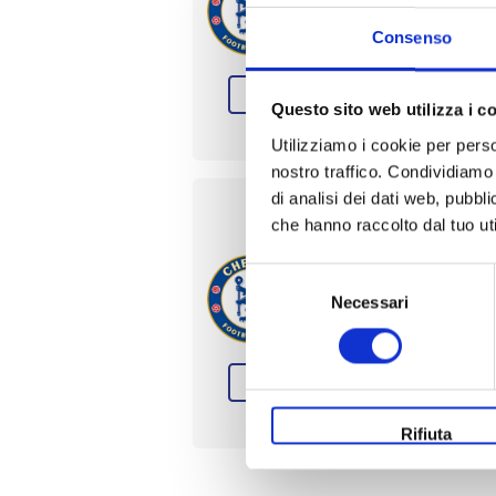
Stamfor
Consenso
Affretta
Premier League
Questo sito web utilizza i c
Utilizziamo i cookie per perso
nostro traffico. Condividiamo 
di analisi dei dati web, pubbl
che hanno raccolto dal tuo uti
Chels
Selezione
10 o 11
Necessari
del
Stamfor
consenso
Pagate 
Premier League
Rifiuta