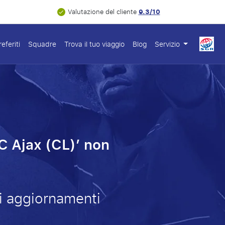
9.3/10
Valutazione del cliente
eferiti
Squadre
Trova il tuo viaggio
Blog
Servizio
FC Ajax (CL)’ non
imi aggiornamenti