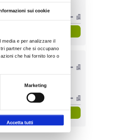
€775
Informazioni sui cookie
Visualizza pacchetti
l media e per analizzare il
ostri partner che si occupano
azioni che hai fornito loro o
PP A PARTIRE DA
€459
€760
Marketing
Visualizza pacchetti
Accetta tutti