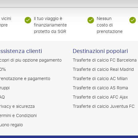
vicini
Il tuo viaggio è
Nessun
mpre
finanziariamente
costo di
protetto da SGR
prenotazione
ssistenza clienti
Destinazioni popolari
copri di piu opzione pagamento
Trasferte di calcio FC Barcelona
0%
Trasferte di calcio Real Madrid
renotazione e pagamento
Trasferte di calcio AC Milan
ruppi
Trasferte di calcio AS Roma
AQ
Trasferte di calcio AFC Ajax
rivacy e sicurezza
Trasferte di calcio Juventus FC
ermini e Condizioni
uono regalo