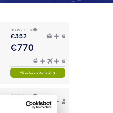
PP A PARTIRE DA
€352
€770
Visualizza pacchetti
PP A PARTIRE DA
€413