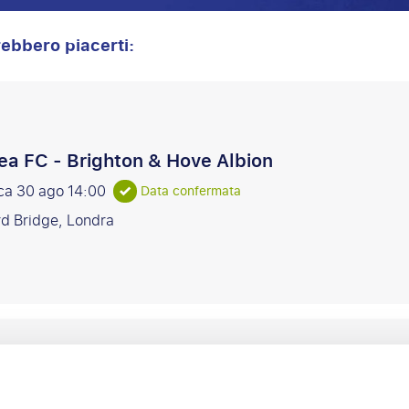
ebbero piacerti:
ea FC - Brighton & Hove Albion
ca 30 ago
14:00
Data confermata
d Bridge, Londra
a FC - Hull City
12 set
15:00
Data confermata