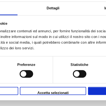
d Bridge, Londra
Dettagli
ti
ookie
nalizzare contenuti ed annunci, per fornire funzionalità dei socia
inoltre informazioni sul modo in cui utilizzi il nostro sito con i n
icità e social media, i quali potrebbero combinarle con altre inform
lizzo dei loro servizi.
ea FC - AFC Bournemouth
 ottobre
Preferenze
Statistiche
d Bridge, Londra
il 50% oggi!
Accetta selezionati