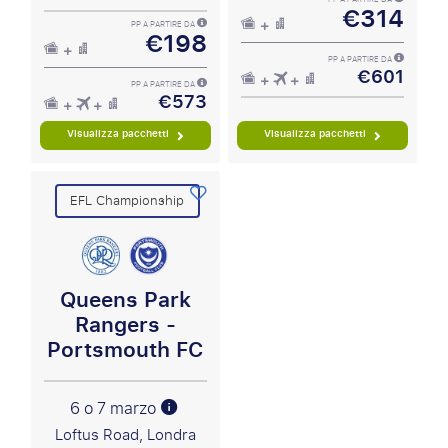
€314
PP A PARTIRE DA
€198
PP A PARTIRE DA
€601
PP A PARTIRE DA
€573
Visualizza pacchetti
Visualizza pacchetti
EFL Championship
Queens Park
Rangers -
Portsmouth FC
6 o 7 marzo
Loftus Road, Londra