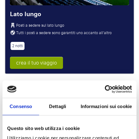
Lato lungo
Posti a sedere sul lato lungo
Tutti i posti a sedere sono garantiti uno accanto all'altro
2 notti
crea il tuo viaggio
Pacchetti consigliati
Consenso
Dettagli
Informazioni sui cookie
PP A PARTIRE DA
€652 pp
Questo sito web utilizza i cookie
Utilizziamo i cookie per personalizzare contenuti ed