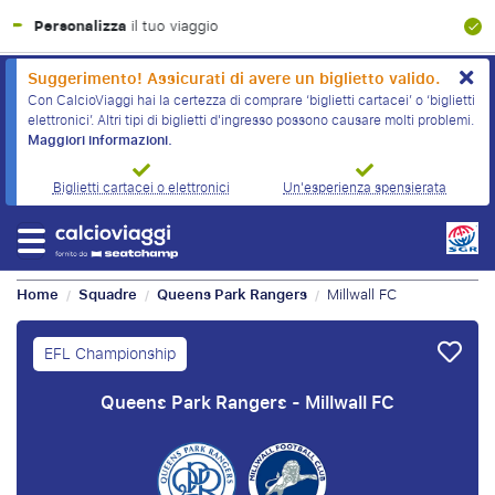
Garanzia finanziaria al 100%
Suggerimento! Assicurati di avere un biglietto valido.
Con CalcioViaggi hai la certezza di comprare ‘biglietti cartacei’ o ‘biglietti
elettronici’. Altri tipi di biglietti d'ingresso possono causare molti problemi.
Maggiori informazioni.
Biglietti cartacei o elettronici
Un'esperienza spensierata
Home
Squadre
Queens Park Rangers
Millwall FC
/
/
/
EFL Championship
Queens Park Rangers - Millwall FC