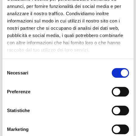
annunci, per fornire funzionalità dei social media e per
analizzare il nostro traffico. Condividiamo inoltre
informazioni sul modo in cui utilizzi il nostro sito con i
nostri partner che si occupano di analisi dei dati web,
pubblicità e social media, i quali potrebbero combinarle
con altre informazioni che hai fornito loro o che hanno
raccolto dal tuo utilizzo dei loro servizi.
Lato lungo
Selezione
Necessari
del
Partenza: ven. 5 febbraio 2027
consenso
Ritorno: lun. 8 febbraio 2027
Posti a sedere per l’evento
Preferenze
Nessun costo di prenotazione
3 notti
Statistiche
crea il tuo viaggio
Marketing