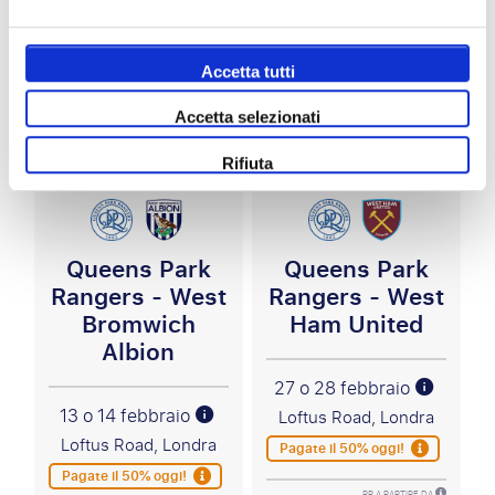
Altre corrispondenze che potrebbero piacerti:
Accetta tutti
Accetta selezionati
EFL Championship
EFL Championship
Rifiuta
Queens Park
Queens Park
Rangers - West
Rangers - West
Bromwich
Ham United
Albion
27 o 28 febbraio
13 o 14 febbraio
Loftus Road, Londra
Loftus Road, Londra
Pagate il 50% oggi!
Pagate il 50% oggi!
PP A PARTIRE DA