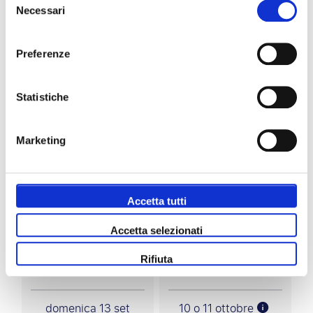
Necessari
del
3 notti
consenso
Preferenze
crea il tuo viaggio
Statistiche
Altre corrispondenze che potrebbero piacerti:
Marketing
Serie A
Serie A
Accetta tutti
Accetta selezionati
Torino FC - AS
Torino FC -
Rifiuta
Roma
Udinese
domenica 13 set
10 o 11 ottobre