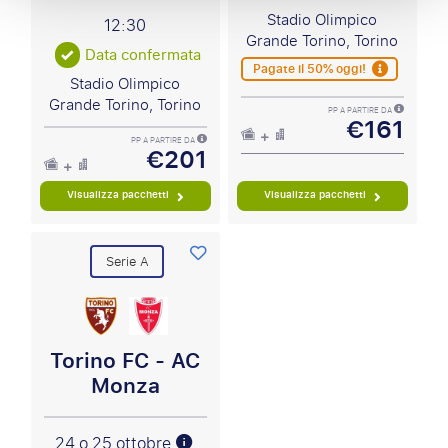
Stadio Olimpico
12:30
Grande Torino, Torino
Data confermata
Pagate il 50% oggi!
Stadio Olimpico
Grande Torino, Torino
PP A PARTIRE DA
€161
PP A PARTIRE DA
€201
Visualizza pacchetti
Visualizza pacchetti
Serie A
Torino FC - AC
Monza
24 o 25 ottobre