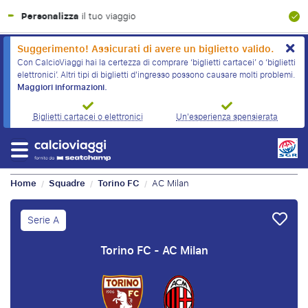
Garanzia finanziaria al 100%
Suggerimento! Assicurati di avere un biglietto valido.
Con CalcioViaggi hai la certezza di comprare ‘biglietti cartacei’ o ‘biglietti
elettronici’. Altri tipi di biglietti d'ingresso possono causare molti problemi.
Maggiori informazioni.
Biglietti cartacei o elettronici
Un'esperienza spensierata
Home
Squadre
Torino FC
AC Milan
/
/
/
Serie A
Torino FC - AC Milan