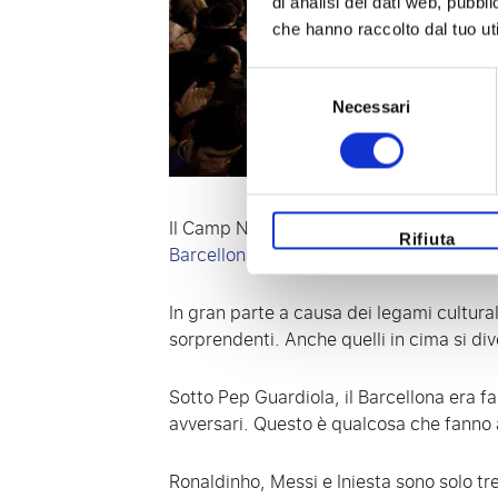
di analisi dei dati web, pubbl
che hanno raccolto dal tuo uti
Selezione
Necessari
del
consenso
Il Camp Nou è lo stadio più grande d’Euro
Rifiuta
Barcellona
riesce a fare il tutto esaurito
In gran parte a causa dei legami cultura
sorprendenti. Anche quelli in cima si di
Sotto Pep Guardiola, il Barcellona era fa
avversari. Questo è qualcosa che fanno 
Ronaldinho, Messi e Iniesta sono solo t