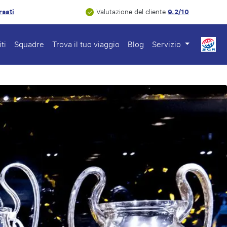
rsati
9.2/10
Valutazione del cliente
ti
Squadre
Trova il tuo viaggio
Blog
Servizio