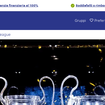
anzia finanziaria al 100%
Soddisfatti o rimbo
Gruppi
Preferi
 League