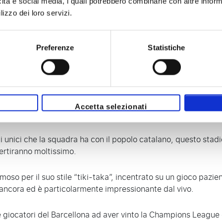
icità e social media, i quali potrebbero combinarle con altre inform
lizzo dei loro servizi.
Preferenze
Statistiche
pa con una capacità di quasi 100.000 tifosi. Con una serie di 
Accetta selezionati
 nel suo stadio quasi ogni partita.
li unici che la squadra ha con il popolo catalano, questo stad
vertiranno moltissimo.
moso per il suo stile “tiki-taka”, incentrato su un gioco pazie
ancora ed è particolarmente impressionante dal vivo.
re giocatori del Barcellona ad aver vinto la Champions League