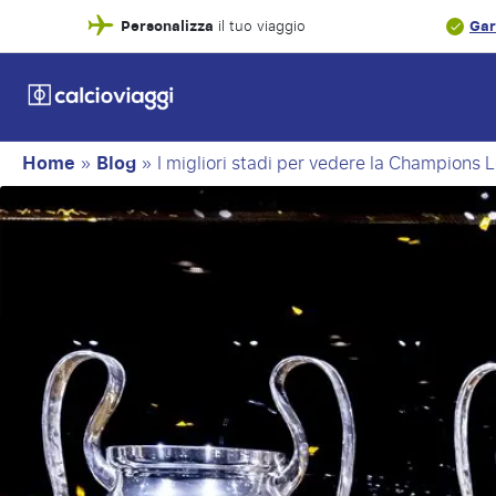
Personalizza
Gar
il tuo viaggio
Home
»
Blog
»
I migliori stadi per vedere la Champions