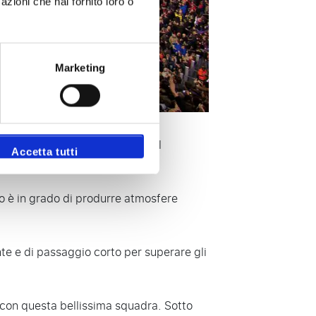
azioni che hai fornito loro o
Marketing
tifosi incredibilmente fedeli, il
Accetta tutti
io è in grado di produrre atmosfere
nte e di passaggio corto per superare gli
 con questa bellissima squadra. Sotto