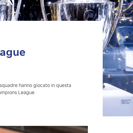
eague
e squadre hanno giocato in questa
Champions League.